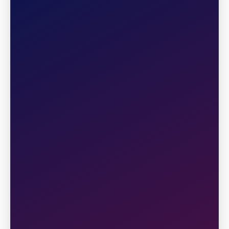
raya dengan kategori 21.1K (Half Marathon),
10K dan 5K yang diselenggarakan oleh
TELKOMSEL.
2
PENYELENGGARA DAN PANITIA
PELAKSANA
DIGILAND RUN 2026 diselenggarakan oleh
TELKOMSEL.
3
WAKTU PENYELENGGARAAN
Hari : Minggu
Tanggal : 17 Mei 2026
Waktu : 04:00 wib - selesai
4
TEMPAT KEGIATAN DAN RUTE