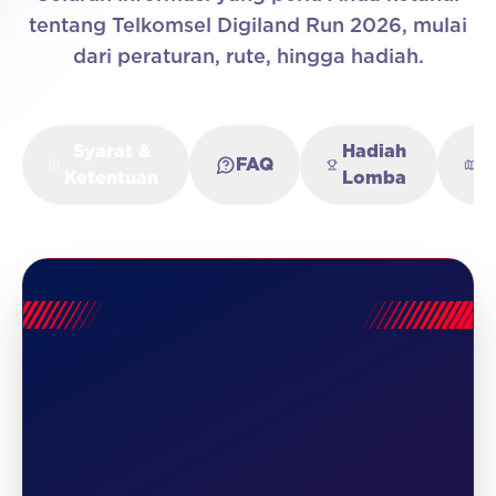
tentang Telkomsel Digiland Run 2026, mulai
dari peraturan, rute, hingga hadiah.
Syarat &
Hadiah
R
FAQ
Ketentuan
Lomba
L
1
INFORMASI UMUM
DIGILAND RUN 2026 adalah lomba lari jalan