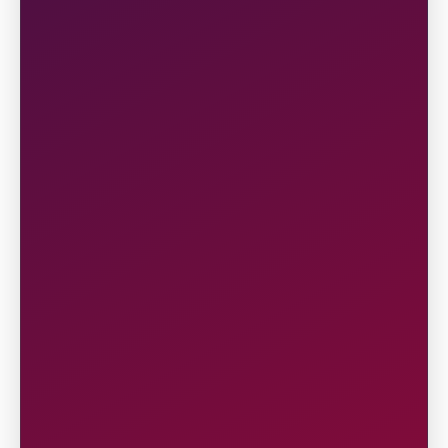
Baca Lebih Lengkap
6
PENDAFTARAN
I. Informasi Pendaftaran
Pendaftaran peserta dimulai pada tanggal
12 Desember 2025 sampai dengan tanggal
17 April 2026 secara daring (online) melalui
digiland.co.id atau aplikasi MyTelkomsel.
Nama di BIB hanya tersedia bagi peserta
yang melakukan pendaftaran sebelum
tanggal 1 April 2026.
Pendaftaran akan ditutup bila sudah
mencapai jumlah maksimal peserta atau
pada tanggal penutupan pendaftaran.
Baca Lebih Lengkap