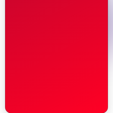
1550-1313 untuk mendapatkan bantuan
medis ketika berada di rute dan area lomba
pada hari pelaksanaan lomba.
11
PENITIPAN BARANG
Penyelenggara menyediakan fasilitas
penitipan untuk peserta lomba lari
DIGILAND RUN 2026 di lokasi acara
dengan detail jam operasional:
Jam buka : 04:00 wib
Jam tutup : 10:00 wib
Ketentuan Umum Penitipan Barang:
Baca Lebih Lengkap