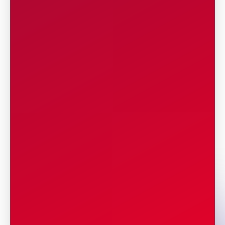
Tanggal : 14 Mei 2026
Waktu : 11:00 - 20:00 WIB
Tempat : <tbc>
Hari : Jumat
Tanggal : 15 Mei 2026
Baca Lebih Lengkap
10
LAYANAN MEDIS
Penyelenggara menyediakan beberapa
layanan medis terdiri dari dokter dan staf
perawat untuk pertolongan pertama,
dilengkapi dengan fasilitas ambulance dan
peralatan medis yang tersebar di area Start
dan Finish, di beberapa titik yang tersebar
di rute dan pos air minum.
Hubungi Nomor layanan Medik kami : 0813-