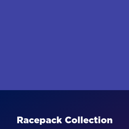
Fun Run
Nikmati Setiap Langkah
Finisher Medal
Race Pack
Digital Certificate
TERJUAL HABIS
Racepack Collection