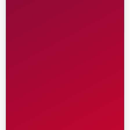
Setiap peserta akan mendapatkan:
Kaos Lomba (Race Tee) DIGILAND RUN
2026;
Nomor dada (BIB);
Timing chip;
Refreshment (air mineral, isotonik, dan
buah) yang akan diberikan setelah pelari
melewati titik finish sebelum waktu Cut Off
Time;
Baca Lebih Lengkap
9
PENGAMBILAN PAKET LOMBA
(Race Pack)
Pengambilan Paket Lomba dapat dilakukan
pada:
Hari : Kamis