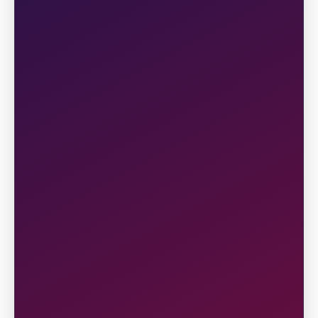
Tempat acara : Istora Senayan, Jakarta
Rute Lari : (detail rute lari akan diinformasikan
kemudian)
5
KATEGORI
DIGILAND RUN 2026 memiliki 3 kategori
lomba dengan detail informasi sebagai
berikut:
I. 21.1K atau Half Marathon (HM)
Lomba lari jalan raya berjarak 21.1 kilometer
dengan rute yang telah ditentukan oleh
penyelenggara, rute lari kategori ini sudah
memiliki sertifikasi World Athletics Label Road
Races. Peserta diharuskan berlari dari titik
mulai (START) hingga titik akhir (FINISH)
sesuai dengan rute yang telah ditentukan dan
dalam kurun waktu yang ditetapkan oleh
penyelenggara.