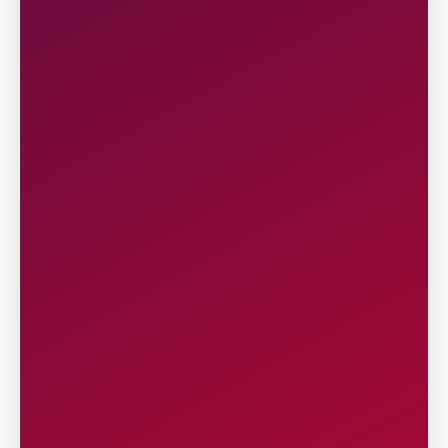
7
KETENTUAN PENDAFTARAN:
Merupakan Warga Negara Indonesia (WNI)
memiliki identitas yang berlaku dan
diterbitkan oleh Negara Republik Indonesia
(KTP/ SIM/ Kartu Pelajar).
Merupakan Warga Negara Asing (WNA)
memiliki identitas yang berlaku dan
diterbitkan oleh Negara Republik Indonesia
(KITAS) atau negara asal (PASSPORT).
Peserta Warga Negara Asing (WNA) wajib
menaati ketentuan imigrasi yang berlaku di
Negara Republik Indonesia.
Baca Lebih Lengkap
8
PERLENGKAPAN LOMBA