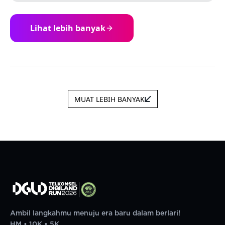
Lihat lebih banyak
MUAT LEBIH BANYAK
Ambil langkahmu menuju era baru dalam berlari!
HM • 10K • 5K